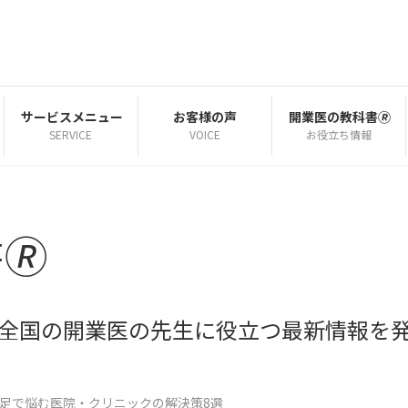
サービスメニュー
お客様の声
開業医の教科書🄬
SERVICE
VOICE
お役立ち情報
🄬
| 全国の開業医の先生に役立つ最新情報を
足で悩む医院・クリニックの解決策8選