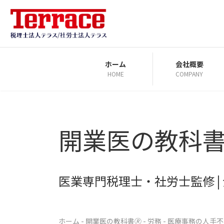
コ
ナ
ン
ビ
テ
ゲ
ン
ー
ツ
シ
ホーム
会社概要
HOME
COMPANY
へ
ョ
ス
ン
キ
に
ッ
移
開業医の教科書
プ
動
医業専門税理士・社労士監修 
ホーム
-
開業医の教科書🄬
-
労務
-
医療事務の人手不