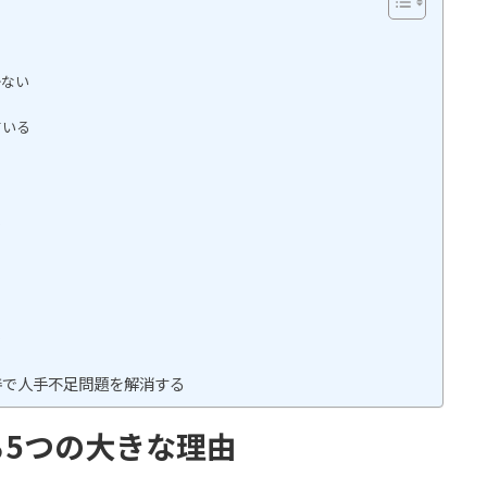
かない
ている
る
る
善で人手不足問題を解消する
5つの大きな理由