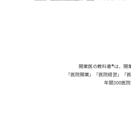
開業医の教科書®は、開
「医院開業」「医院経営」「
年間300