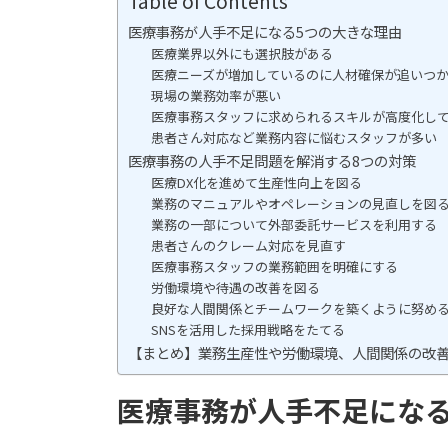
Table of Contents
医療事務が人手不足になる5つの大きな理由
医療業界以外にも選択肢がある
医療ニーズが増加しているのに人材確保が追いつ
現場の業務効率が悪い
医療事務スタッフに求められるスキルが高度化し
患者さん対応など業務内容に悩むスタッフが多い
医療事務の人手不足問題を解消する8つの対策
医療DX化を進めて生産性向上を図る
業務のマニュアルやオペレーションの見直しを図
業務の一部について外部委託サービスを利用する
患者さんのクレーム対応を見直す
医療事務スタッフの業務範囲を明確にする
労働環境や待遇の改善を図る
良好な人間関係とチームワークを築くように努め
SNSを活用した採用戦略をたてる
【まとめ】業務生産性や労働環境、人間関係の改
医療事務が人手不足になる