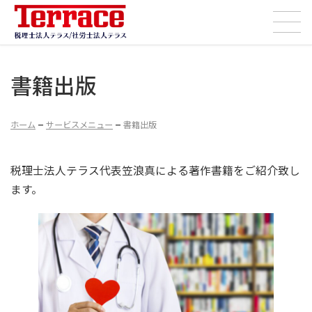
コ
ナ
ン
ビ
テ
ゲ
ン
ー
書籍出版
ツ
シ
へ
ョ
–
–
ス
ン
ホーム
サービスメニュー
書籍出版
キ
に
ッ
移
税理士法人テラス代表笠浪真による著作書籍をご紹介致し
プ
動
ます。