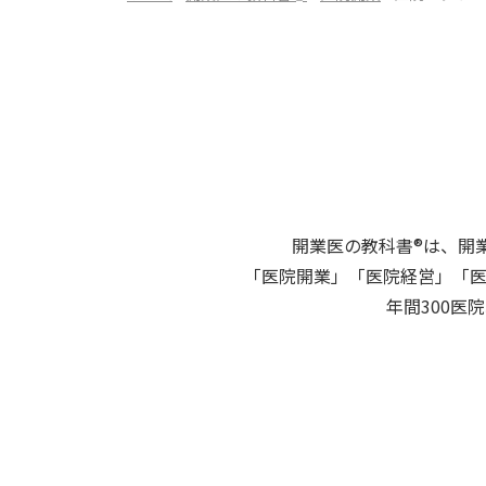
開業医の教科書®は、開
「医院開業」「医院経営」「
年間300