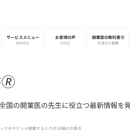
サービスメニュー
お客様の声
開業医の教科書🄬
SERVICE
VOICE
お役立ち情報
🄬
| 全国の開業医の先生に役立つ最新情報を
ックをテナント開業するときの10個の注意点