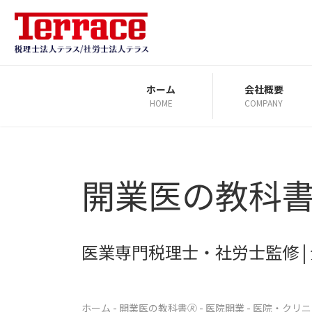
コ
ナ
ン
ビ
テ
ゲ
ン
ー
ツ
シ
ホーム
会社概要
HOME
COMPANY
へ
ョ
ス
ン
キ
に
ッ
移
開業医の教科書
プ
動
医業専門税理士・社労士監修 
ホーム
-
開業医の教科書🄬
-
医院開業
-
医院・クリニ