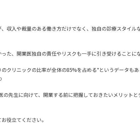
」
が、収入や裁量のある働き方だけでなく、独自の診療スタイル
かった、開業医独自の責任やリスクも一手に引き受けることに
のクリニックの比率が全体の85%を占める*というデータもあ
り
務医の先生に向けて、開業する前に把握しておきたいメリットとデ
てお役立てください。