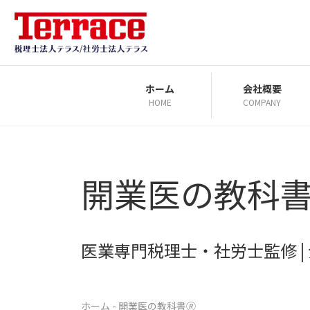
コ
ナ
ン
ビ
テ
ゲ
ン
ー
ツ
シ
ホーム
会社概要
HOME
COMPANY
へ
ョ
ス
ン
キ
に
ッ
移
開業医の教科書
プ
動
医業専門税理士・社労士監修 
ホーム
-
開業医の教科書🄬