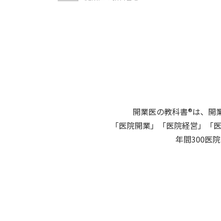
開業医の教科書®は、開
「医院開業」「医院経営」「
年間300