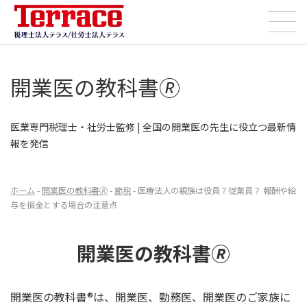
コ
ナ
ン
ビ
テ
ゲ
ン
ー
開業医の教科書🄬
ツ
シ
へ
ョ
ス
ン
医業専門税理士・社労士監修 | 全国の開業医の先生に役立つ最新情
キ
に
報を発信
ッ
移
プ
動
ホーム
-
開業医の教科書🄬
-
節税
-
医療法人の親族は役員？従業員？ 報酬や給
与を損金とする場合の注意点
開業医の教科書🄬
開業医の教科書®は、開業医、勤務医、開業医のご家族に