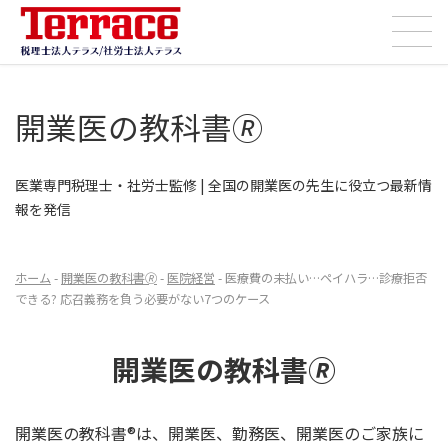
コ
ナ
ン
ビ
テ
ゲ
ン
ー
開業医の教科書🄬
ツ
シ
へ
ョ
ス
ン
医業専門税理士・社労士監修 | 全国の開業医の先生に役立つ最新情
キ
に
報を発信
ッ
移
プ
動
ホーム
-
開業医の教科書🄬
-
医院経営
-
医療費の未払い…ペイハラ…診療拒否
できる? 応召義務を負う必要がない7つのケース
開業医の教科書🄬
開業医の教科書®は、開業医、勤務医、開業医のご家族に