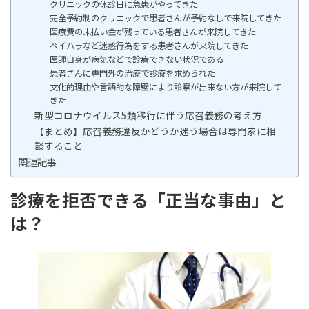
クリニックの休診日に急患がやってきた
完全予約制のクリニックで患者さんが予約なしで来院してきた
医療費の未払い金が残っている患者さんが来院してきた
ペイハラなど迷惑行為をする患者さんが来院してきた
医師自身が病気などで診療できない状況である
患者さんに専門外の治療で診療を求められた
文化的理由や言語的な障壁により診察が出来ない方が来院して
きた
新型コロナウイルス5類移行に伴う応召義務の考え方
【まとめ】応召義務違反かどうか迷う場合は専門家に相
談すること
関連記事
診療を拒否できる「正当な事由」と
は
？