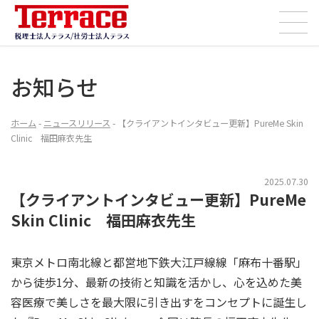
コ
ナ
ン
ビ
テ
ゲ
ン
ー
お知らせ
ツ
シ
へ
ョ
ホーム
-
ニュースリリース
-
【クライアントインタビュー更新】PureMe Skin
ス
ン
Clinic 福田麻衣先生
キ
に
ッ
移
2025.07.30
プ
動
【クライアントインタビュー更新】PureMe
Skin Clinic 福田麻衣先生
東京メトロ南北線と都営地下鉄大江戸線線「麻布十番駅」
から徒歩1分、最新の技術と知識を活かし、心を込めた美
容医療で美しさを最大限に引き出すをコンセプトに誕生し