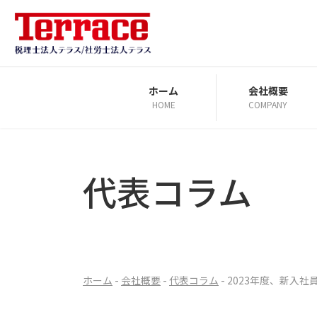
コ
ナ
ン
ビ
テ
ゲ
ン
ー
ツ
シ
ホーム
会社概要
HOME
COMPANY
へ
ョ
ス
ン
キ
に
ッ
移
代表コラム
プ
動
ホーム
-
会社概要
-
代表コラム
-
2023年度、新入社