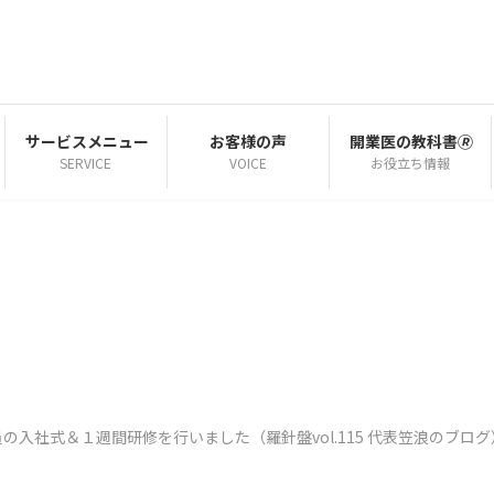
サービスメニュー
お客様の声
開業医の教科書🄬
SERVICE
VOICE
お役立ち情報
員の入社式＆１週間研修を行いました（羅針盤vol.115 代表笠浪のブログ