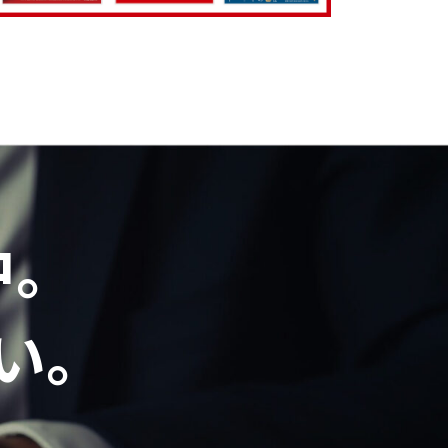
中。
い。