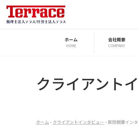
コ
ナ
ン
ビ
テ
ゲ
ン
ー
ツ
シ
ホーム
会社概要
HOME
COMPANY
へ
ョ
ス
ン
キ
に
ッ
移
クライアント
プ
動
ホーム
-
クライアントインタビュー
-
医院開業インタビュ